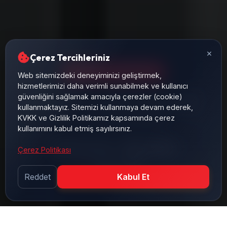
×
Çerez Tercihleriniz
PNÖMATIK SISTEMLER
Web sitemizdeki deneyiminizi geliştirmek,
hizmetlerimizi daha verimli sunabilmek ve kullanıcı
Pnömatik sistemlerin performansını belirleyen valf
güvenliğini sağlamak amacıyla çerezler (cookie)
kullanmaktayız. Sitemizi kullanmaya devam ederek,
seçim kriterleri. Valf tipleri, akış katsayıları (Kv) ve
KVKK ve Gizlilik Politikamız kapsamında çerez
devre şeması okuma rehberi.
kullanımını kabul etmiş sayılırsınız.
12 Aralık, 2025
10 dk okuma
Çerez Politikası
BRS PROSES
Reddet
Kabul Et
Mühendislik Takımı