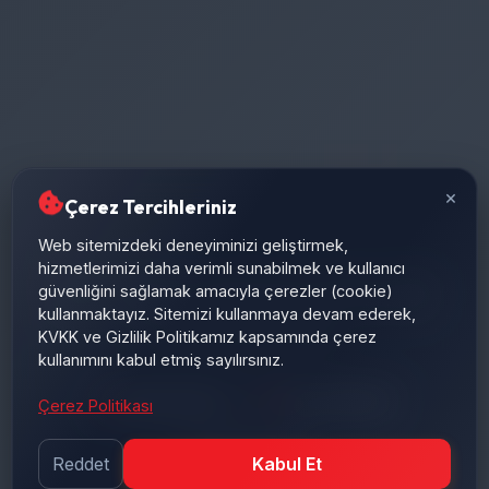
×
Çerez Tercihleriniz
Web sitemizdeki deneyiminizi geliştirmek,
hizmetlerimizi daha verimli sunabilmek ve kullanıcı
Standart endüstriyel uygulamalar için optimize edilmiş,
güvenliğini sağlamak amacıyla çerezler (cookie)
yüksek verimlilik ve maliyet etkinliğini bir arada sunan
kullanmaktayız. Sitemizi kullanmaya devam ederek,
KVKK ve Gizlilik Politikamız kapsamında çerez
güvenilir hidrolik çözümler.
kullanımını kabul etmiş sayılırsınız.
Maliyet Etkin
Hızlı Teslimat
Çerez Politikası
Kolay Bakım
Reddet
Kabul Et