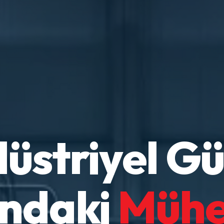
üstriyel G
ındaki
Mühe