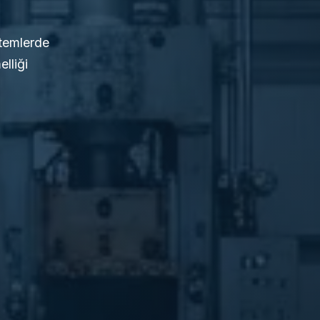
stemlerde
lliği