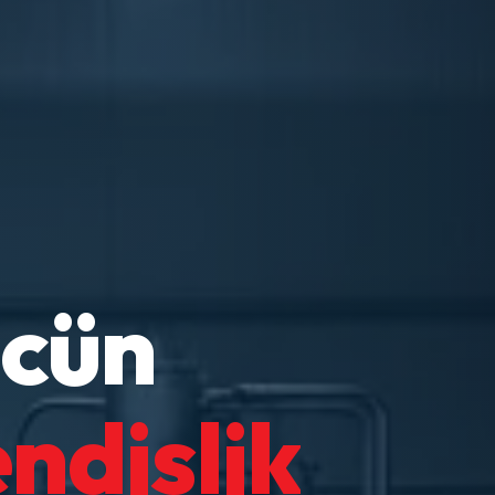
ücün
ndislik