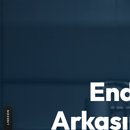
End
Arkas
LINKEDIN