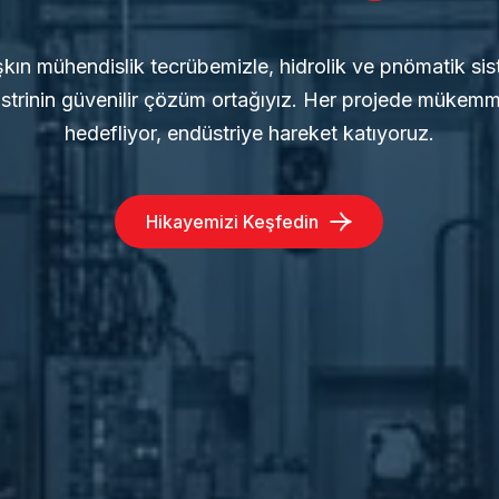
aşkın mühendislik tecrübemizle, hidrolik ve pnömatik si
strinin güvenilir çözüm ortağıyız. Her projede mükemme
hedefliyor, endüstriye hareket katıyoruz.
Hikayemizi Keşfedin