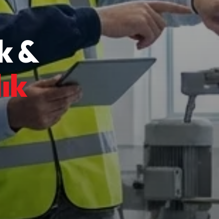
k &
ık