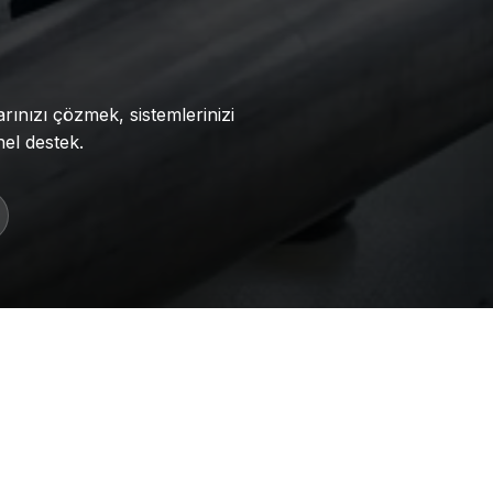
rınızı çözmek, sistemlerinizi
el destek.
lik tecrübemizle, yatırımlarınızı güvence altına
hizmetleri veriyoruz.