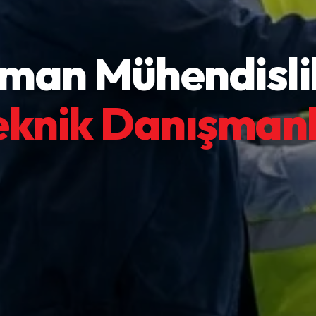
man Mühendisli
eknik Danışmanl