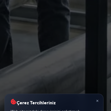
×
Çerez Tercihleriniz