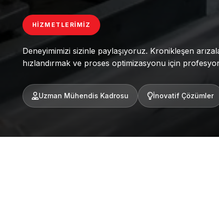
HIZMETLERIMIZ
Deneyimimizi sizinle paylaşıyoruz. Kronikleşen arızala
hızlandırmak ve proses optimizasyonu için profesyon
Uzman Mühendis Kadrosu
İnovatif Çözümler
Y
arım asra yaklaşan endüstriyel hidro
alacak teknik danışmanlık ve eğitim 