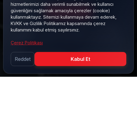
hizmetlerimizi daha verimli sunabilmek ve kullanıcı
güvenliğini sağlamak amacıyla çerezler (cookie)
HIZMETLERIMIZ
kullanmaktayız. Sitemizi kullanmaya devam ederek,
KVKK ve Gizlilik Politikamız kapsamında çerez
Gelişmiş CNC makine parkurumuz ve deneyimli
kullanımını kabul etmiş sayılırsınız.
ustalarımızla, DIN/ISO standartlarına uygun yüksek
kaliteli hidrolik silindir ve ünite imalatı gerçekleştiriyoruz.
Çerez Politikası
DIN Standartlarında Üretim
CNC & Precision İşleme
Reddet
Kabul Et
B
RS Proses, yüksek hassasiyetli CNC
tezgahları ve deneyimli operatör
kadrosuyla, tasarımdan üretime kadar
tüm imalat süreçlerini kendi bünyesinde
gerçekleştirir.