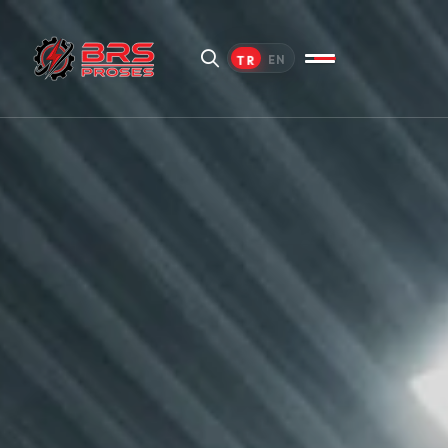
TR
EN