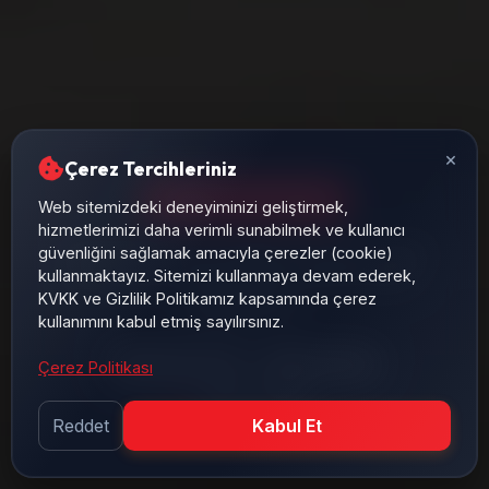
×
Çerez Tercihleriniz
POMPA & MOTORLAR
Web sitemizdeki deneyiminizi geliştirmek,
hizmetlerimizi daha verimli sunabilmek ve kullanıcı
Debi, basınç ve güç hesapları ile optimum hidrolik
güvenliğini sağlamak amacıyla çerezler (cookie)
kullanmaktayız. Sitemizi kullanmaya devam ederek,
pompa seçimi. Dişli, paletli ve pistonlu pompa
KVKK ve Gizlilik Politikamız kapsamında çerez
karşılaştırması.
kullanımını kabul etmiş sayılırsınız.
25 Kasım, 2025
10 dk okuma
Çerez Politikası
BRS PROSES
Reddet
Kabul Et
Mühendislik Takımı